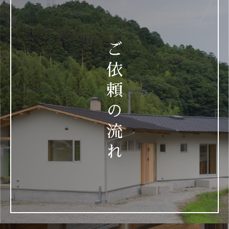
ご
依
頼
の
流
れ