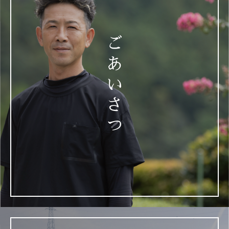
ご
あ
い
さ
つ