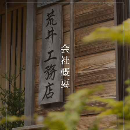
会
社
概
要