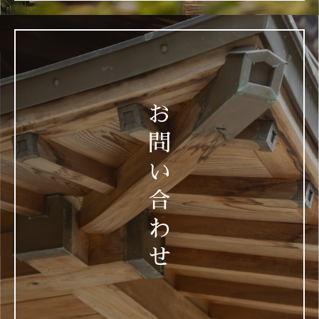
お
問
い
合
わ
せ