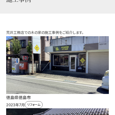
施
荒井工務店での木の家の施工事例をご紹介します。
工
事
例
一
覧
徳島県徳島市
2023年7月
リフォーム