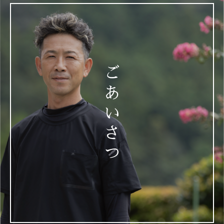
ご
あ
い
さ
つ