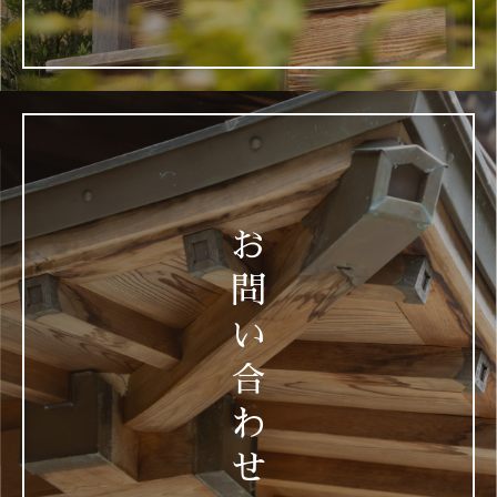
お
問
い
合
わ
せ