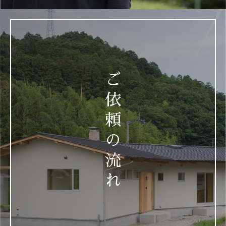
ご
依
頼
の
流
れ