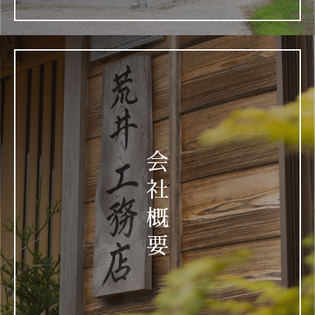
会
社
概
要