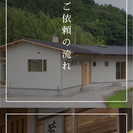
ご
・IPアドレス
・サーバーアクセスログに関する情報
依
・Cookie、ADID、IDFAその他の識別子
頼
(4) ユーザーが本サービスを利用するにあたって、当社が
ユーザーの個別同意に基づいて収集する情報
の
当社は、ユーザーが3-1に定める方法により個別に同意し
た場合、当社は以下の情報を利用中の端末から収集しま
流
す。
れ
・位置情報
2.利用目的
本サービスのサービス提供にかかわる利用者情報の具体
的な利用目的は以下のとおりです。
(1) 本サービスに関する登録の受付、本人確認、ユーザー認
証、ユーザー設定の記録、利用料金の決済計算等本サービ
スの提供、維持、保護及び改善のため
(2) ユーザーのトラフィック測定及び行動測定のため
(3) 広告の配信、表示及び効果測定のため