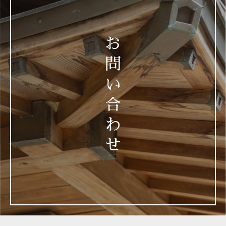
4.外部送信、第三者提供、情報収集モジュールの有無
4-1 本サービスでは、以下の提携先が、ユーザーの端末に
Cookieを保存し、これを利用して利用者情報を蓄積及び
お
利用している場合があります。
問
(1) 提携先：matomo、googleアナリティクス
い
(2) 上記提携先のプライバシーポリシーのURL：
合
https://matomo.org/privacy-policy/
https://policies.google.com/privacy?hl=ja
わ
(3) 上記提携先のオプトアウト（無効化）URL：
せ
https://matomo.org/privacy-policy/
https://support.google.com/analytics/answer/181
881?hl=ja
(4) 利用目的：本サイトの閲覧状況及び当社サイトを含む
広告効果等の情報を解析するため