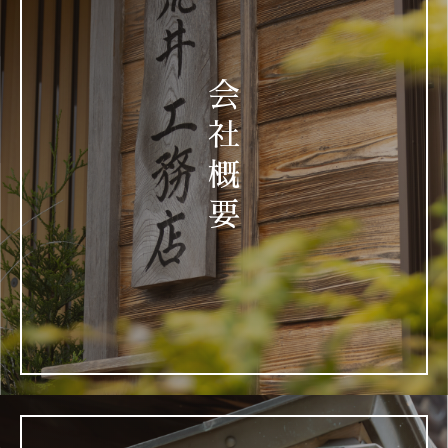
(4) 本サービスに関するご案内、お問い合わせ等への対応
のため
(5) 本サービスに関する当社の規約、ポリシー等（以下「規
約等」といいます。）に違反する行為に対する対応のため
会
(6) 本サービスに関する規約等の変更などを通知するため
社
3.通知・公表または同意取得の方法、利用中止要請の方法
概
3-1 以下の利用者情報については、その収集が行われる前
にユーザーの同意を得るものとします。
要
・位置情報
3-2 ユーザーは、本サービスの所定の設定を行うことによ
り、利用者情報の全部または一部についてその収集又は利
用の停止を求めることができ、この場合、当社は速やかに、
当社の定めるところに従い、その利用を停止します。なお利
用者情報の項目によっては、その収集または利用が本サー
ビスの前提となるため、当社所定の方法により本サービス
を退会した場合に限り、当社はその収集又は利用を停止し
ます。