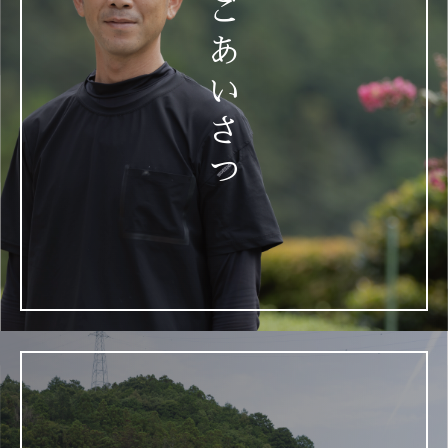
ご
・入力フォームその他当社が定める方法を通じてユーザー
あ
が入力または送信する情報
(2) ユーザーが本サービスの利用において、他のサービスと
い
連携を許可することにより、当該他のサービスからご提供い
ただく情報
さ
ユーザーが、本サービスを利用するにあたり、ソーシャルネ
つ
ットワーキングサービス等の他のサービスとの連携を許可
した場合には、その許可の際にご同意いただいた内容に基
づき、以下の情報を当該外部サービスから収集します。
・当該外部サービスでユーザーが利用するID
・その他当該外部サービスのプライバシー設定によりユー
ザーが連携先に開示を認めた情報
(3) ユーザーが本サービスを利用するにあたって、当社が
収集する情報
当社は、本サービスへのアクセス状況やそのご利用方法に
関する情報を収集することがあります。これには以下の情
報が含まれます。
・リファラ