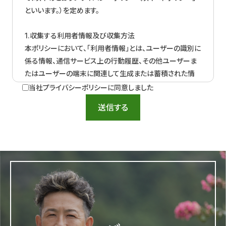
といいます。）を定めます。
1.収集する利用者情報及び収集方法
本ポリシーにおいて、「利用者情報」とは、ユーザーの識別に
係る情報、通信サービス上の行動履歴、その他ユーザーま
たはユーザーの端末に関連して生成または蓄積された情
報であって、本ポリシーに基づき当社が収集するものを意
当社プライバシーポリシーに同意しました
味するものとします。 本サービスにおいて当社が収集する
送信する
利用者情報は、その収集方法に応じて、以下のようなものと
なります。
(1) ユーザーからご提供いただく情報 本サービスを利用す
るために、または本サービスの利用を通じてユーザーから
ご提供いただく情報は以下のとおりです。
・氏名、生年月日、性別、職業等プロフィールに関する情報
・メールアドレス、電話番号、住所等連絡先に関する情報
・クレジットカード情報、銀行口座情報、電子マネー情報等
決済手段に関する情報
・ユーザーの肖像を含む静止画情報